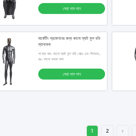
সেরা দাম পান
মার্কেটিং প্রমোশনের জন্য কালো ম্যাট ফুল বডি
ম্যানকেক
পণ্যের নাম: কালো ম্যাট ফুল বডি গোল্ড এবং সিলভার
প্লেটেড ফেস পুরুষ ম্যানেকুইন
রঙ: কালো অথবা সাদা
সেরা দাম পান
1
2