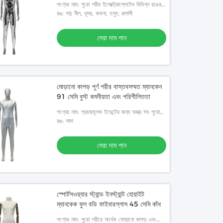
পণ্যের নাম: পুরো শরীর ইলেক্ট্রোপ্লেটেড বিভিন্ন রঙের
কাপড়ে মোড়ানো, পুরুষ ম্যানেকুইন
রঙ: গাঢ় নীল, ধূসর, কমলা, হলুদ, রূপালী
সেরা দাম পান
মোড়ানো কাপড় পূর্ণ শরীর বাস্তবসম্মত ম্যানকেন
91 সেমি বুস্ট কমনীয়তা এবং পরিশীলিততা
পণ্যের নাম: প্রচারমূলক ইভেন্টের জন্য অস্ত্র সহ পুরো
শরীরে মোড়ানো কাপড় পুরুষ ম্যানেকুইন
রঙ: সাদা
সেরা দাম পান
স্পোর্টসওয়্যার স্ট্যান্ড ইনস্ট্যান্ট হোয়াইট
ম্যানকেক ফুল বডি ফাইবারগ্লাস 45 সেমি কাঁধ
পণ্যের নাম: পুরো শরীরে অর্ধেক মোড়ানো কাপড় এবং