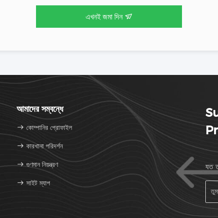
এখনই জমা দিন
আমাদের সম্বন্ধে
S
কোম্পানির প্রোফাইল
Pr
কারখানা পরিদর্শন
গুণমান নিয়ন্ত্রণ
যত ত
সাইট ম্যাপ