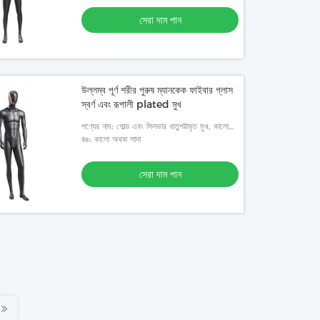
সেরা দাম পান
উল্লম্ব পূর্ণ শরীর পুরুষ ম্যানকেক ফাইবার গ্লাস
স্বর্ণ এবং রূপালী plated মুখ
পণ্যের নাম: গোল্ড এবং সিলভার ধাতুপট্টাবৃত মুখ, কালো
পুরো শরীর পুরুষ ম্যানেকুইন
রঙ: কালো অথবা সাদা
সেরা দাম পান