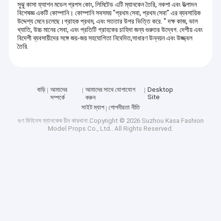
সুঝু কাসা ফ্যাশন মডেল প্রপস কোং, লিমিটেড এটি ম্যানকেন তৈরি, নকশা এবং উত্পাদন
বিশেষজ্ঞ একটি কোম্পানি। কোম্পানি সবসময় "প্রথম সেবা, প্রথম সেবা" এর ব্যবসায়িক
উদ্দেশ্য মেনে চলেছে।গ্রাহক প্রথম, এবং সততার উপর ভিত্তি করে. " দক্ষ কাজ, ভাল
খ্যাতি, উচ্চ মানের সেবা, এবং প্রতিটি গ্রাহকের চাহিদা জন্য গুরুতর উদ্বেগ. দেশীয় এবং
বিদেশী ব্যবসায়ীদের সঙ্গে জয়-জয় সহযোগিতা নিবেদিত,সাধারণ উন্নয়ন এবং উজ্জ্বল
তৈরি.
বাড়ি
আমাদের
আমাদের সাথে যোগাযোগ
Desktop
Site
সম্পর্কে
করুন
সাইট ম্যাপ
গোপনীয়তা নীতি
গুণ
ফিটনেস ম্যানকেক
চীন কারখানা.Copyright © 2026 Suzhou Kasa Fashion
Model Props Co., Ltd.. All Rights Reserved.