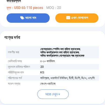
ফাইবারগ্লাস
মূল্য：USD 65-110 pieces
MOQ：20
ভালো দাম
এখন যোগাযোগ
পণ্যের বর্ণনা
,
যোগব্যায়াম স্পোর্টস বসা মহিলা ম্যানকেক
লক্ষণীয় করা
,
সলিড কনস্ট্রাকশন বসা মহিলা ম্যানকেক
সলিড কনস্ট্রাকশন যোগব্যায়াম পজ ম্যানকেক
ডেলিভারি সময়
৫-১০ কার্যদিবস
ন্যূনতম চাহিদার পরিমাণ
20
পরিচিতিমুলক নাম
KS
পরিশোধের শর্ত
মানিগ্রাম, ওয়েস্টার্ন ইউনিয়ন, টি/টি, ডি/পি, ডি/এ, এল/সি
মডেল নম্বার
কেএস-ওয়াইজে
আরো দেখুন