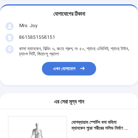
যোগাযোগের ঠিকানা
Mrs. Joy
8615851558151
কাসা ম্যানকেন, বিল্ডিং ৩, ঝংহে গ্রুপ, নং ৫০, শ্যাংহু এভিনিউ, শ্যাংহু টাউন,
চ্যাংশু সিটি, জিয়াংসু প্রদেশ
এখন যোগাযোগ
এর সেরা মূল্য পান
যোগব্যায়াম স্পোর্টস বসা মহিলা
ম্যানকেন পুরো শরীরের সলিড নির্মাণ সহ
ফাইবারগ্লাস