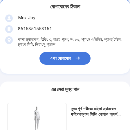
যোগাযোগের ঠিকানা
Mrs. Joy
8615851558151
কাসা ম্যানকেন, বিল্ডিং ৩, ঝংহে গ্রুপ, নং ৫০, শ্যাংহু এভিনিউ, শ্যাংহু টাউন,
চ্যাংশু সিটি, জিয়াংসু প্রদেশ
এখন যোগাযোগ
এর সেরা মূল্য পান
সুন্দর পূর্ণ শরীরের মহিলা ম্যানকেক
ফাইবারগ্লাস ফিটিং পোশাক প্রদর্শন
জন্য