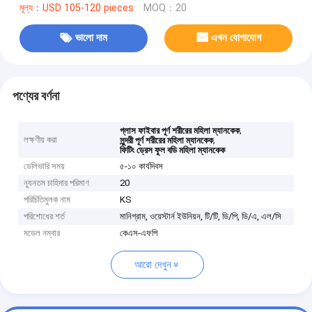
মূল্য：USD 105-120 pieces
MOQ：20
ভালো দাম
এখন যোগাযোগ
পণ্যের বর্ণনা
,
গ্লাস ফাইবার পূর্ণ শরীরের মহিলা ম্যানকেক
লক্ষণীয় করা
,
সুন্দরী পূর্ণ শরীরের মহিলা ম্যানকেক
ফিটিং ড্রেস ফুল বডি মহিলা ম্যানকেক
ডেলিভারি সময়
৫-১০ কার্যদিবস
ন্যূনতম চাহিদার পরিমাণ
20
পরিচিতিমুলক নাম
KS
পরিশোধের শর্ত
মানিগ্রাম, ওয়েস্টার্ন ইউনিয়ন, টি/টি, ডি/পি, ডি/এ, এল/সি
মডেল নম্বার
কেএস-এফপি
আরো দেখুন